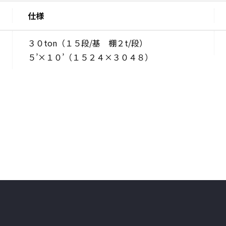
仕様
３０ton（１５段/基 棚２t/段）
５’×１０’（１５２４×３０４８）